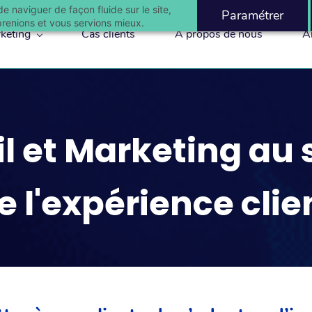
e naviguer de façon fluide sur le site,
Paramétrer
mprenions et vous servions mieux.
keting
Cas clients
A propos de nous
Ar
l et Marketing au 
de l'expérience clie